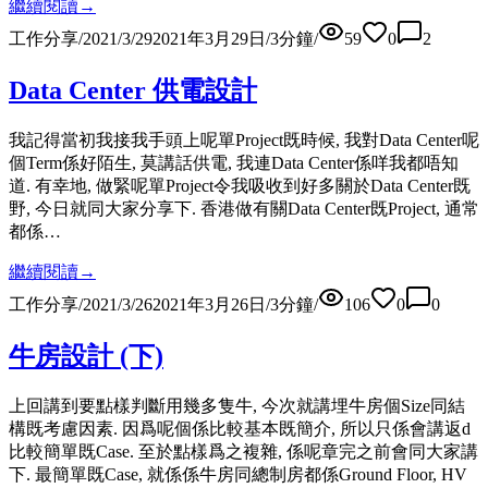
繼續閱讀
→
工作分享
/
2021/3/29
2021年3月29日
/
3
分鐘
/
59
0
2
Data Center 供電設計
我記得當初我接我手頭上呢單Project既時候, 我對Data Center呢
個Term係好陌生, 莫講話供電, 我連Data Center係咩我都唔知
道. 有幸地, 做緊呢單Project令我吸收到好多關於Data Center既
野, 今日就同大家分享下. 香港做有關Data Center既Project, 通常
都係…
繼續閱讀
→
工作分享
/
2021/3/26
2021年3月26日
/
3
分鐘
/
106
0
0
牛房設計 (下)
上回講到要點樣判斷用幾多隻牛, 今次就講埋牛房個Size同結
構既考慮因素. 因爲呢個係比較基本既簡介, 所以只係會講返d
比較簡單既Case. 至於點樣爲之複雜, 係呢章完之前會同大家講
下. 最簡單既Case, 就係係牛房同總制房都係Ground Floor, HV