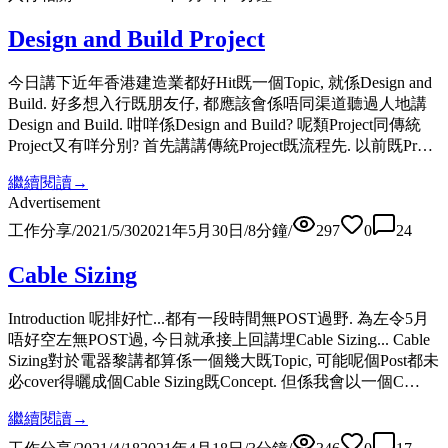
Design and Build Project
今日講下近年香港建造業都好Hit既一個Topic, 就係Design and
Build. 好多想入行既朋友仔, 都應該會係唔同渠道聽過人地講
Design and Build. 咁咩係Design and Build? 呢類Project同傳統
Project又有咩分別? 首先講講傳統Project既流程先. 以前既Pr…
繼續閱讀
→
Advertisement
工作分享
/
2021/5/30
2021年5月30日
/
8
分鐘
/
297
0
24
Cable Sizing
Introduction 呢排好忙...都有一段時間無POST過野. 為左令5月
唔好空左無POST過, 今日就承接上回講埋Cable Sizing... Cable
Sizing對於電器黎講都算係一個幾大既Topic, 可能呢個Post都未
必cover得曬成個Cable Sizing既Concept. 但係我會以一個C…
繼續閱讀
→