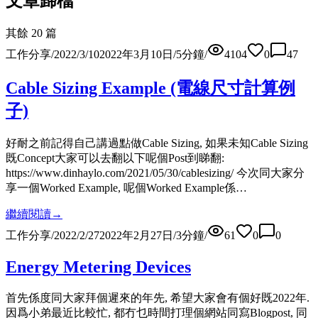
文章歸檔
其餘 20 篇
工作分享
/
2022/3/10
2022年3月10日
/
5
分鐘
/
4104
0
47
Cable Sizing Example (電線尺寸計算例
子)
好耐之前記得自己講過點做Cable Sizing, 如果未知Cable Sizing
既Concept大家可以去翻以下呢個Post到睇翻:
https://www.dinhaylo.com/2021/05/30/cablesizing/ 今次同大家分
享一個Worked Example, 呢個Worked Example係…
繼續閱讀
→
工作分享
/
2022/2/27
2022年2月27日
/
3
分鐘
/
61
0
0
Energy Metering Devices
首先係度同大家拜個遲來的年先, 希望大家會有個好既2022年.
因爲小弟最近比較忙, 都冇乜時間打理個網站同寫Blogpost, 同