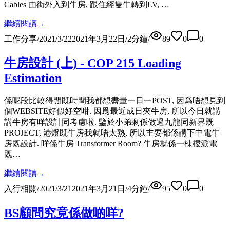
Cables 由街外入到牛房, 跟住經隻牛轉到LV, …
繼續閱讀
→
工作分享
/
2021/3/22
2021年3月22日
/
2
分鐘
/
89
0
0
牛房設計 (上) - COP 215 Loading
Estimation
係呢段比較得閒既時間我都想盡量一日一POST, 因爲唔想見到
個WEBSITE好似好空咁. 因爲最近成日夾牛房, 所以今日就講
講牛房有咩設計同考慮啦. 鑒於小弟剩係做過九龍同新界既
PROJECT, 港燈既牛房我就唔太熟, 所以主要都係講下中電牛
房既設計. 咩係牛房 Transformer Room? 牛房就係一棟樓派電
既…
繼續閱讀
→
入行相關
/
2021/3/21
2021年3月21日
/
4
分鐘
/
95
0
0
BS顧問究竟係做啲咩?