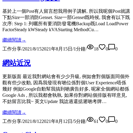
基於上一個Post有人留言想我用例子講解, 所以我呢個Post就講
下點Size一部消防Genset. Size一部Genset既時候, 我會有以下既
次序: Step 1: 列曬所有要消防發電機Backup既Load LoadPower
FactorSteady kWSteady kVAStarting MethodCu…
繼續閱讀
→
工作分享
/
2021/8/15
2021年8月15日
/
1
分鐘
/
18
0
0
網站近況
更新版面 最近我對網站會有少少升級, 例如會對個版面同個外
觀有些少改動, 因爲我發現有啲位係對個User Experience唔係
幾好 例如Google自動幫我搞到啲廣告好多, 呢家全個網站都係
Google Ads , 所以我都會執執. 如果你對網站個排版有咩意見,
不妨留言比我~ 英文Update 我諗過還掂遲啲考牌…
繼續閱讀
→
工作分享
/
2021/8/12
2021年8月12日
/
5
分鐘
/
61
0
0