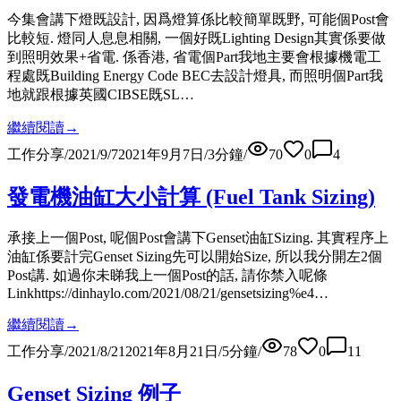
今集會講下燈既設計, 因爲燈算係比較簡單既野, 可能個Post會
比較短. 燈同人息息相關, 一個好既Lighting Design其實係要做
到照明效果+省電. 係香港, 省電個Part我地主要會根據機電工
程處既Building Energy Code BEC去設計燈具, 而照明個Part我
地就跟根據英國CIBSE既SL…
繼續閱讀
→
工作分享
/
2021/9/7
2021年9月7日
/
3
分鐘
/
70
0
4
發電機油缸大小計算 (Fuel Tank Sizing)
承接上一個Post, 呢個Post會講下Genset油缸Sizing. 其實程序上
油缸係要計完Genset Sizing先可以開始Size, 所以我分開左2個
Post講. 如過你未睇我上一個Post的話, 請你禁入呢條
Linkhttps://dinhaylo.com/2021/08/21/gensetsizing%e4…
繼續閱讀
→
工作分享
/
2021/8/21
2021年8月21日
/
5
分鐘
/
78
0
11
Genset Sizing 例子