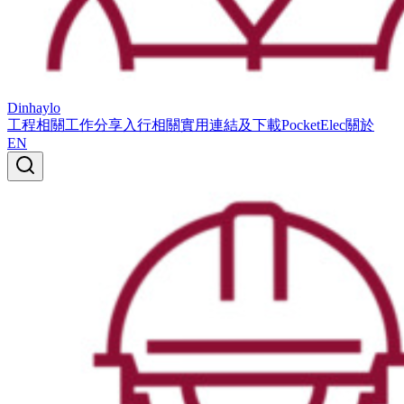
Dinhaylo
工程相關
工作分享
入行相關
實用連結及下載
PocketElec
關於
EN