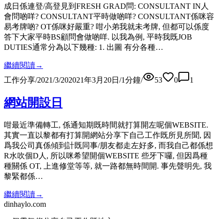
成日係連登/高登見到FRESH GRAD問: CONSULTANT IN人
會問啲咩? CONSULTANT平時做啲咩? CONSULTANT係咪容
易考牌啲? OT係咪好嚴重? 咁小弟我就未考牌, 但都可以係度
答下大家平時BS顧問會做啲咩. 以我為例, 平時我既JOB
DUTIES通常分為以下幾種: 1. 出圖 有分各種…
繼續閱讀
→
工作分享
/
2021/3/20
2021年3月20日
/
1
分鐘
/
53
0
1
網站開設日
咁最近準備轉工, 係通知期既時間就打算開左呢個WEBSITE.
其實一直以黎都有打算開網站分享下自己工作既所見所聞, 因
爲我公司真係傾到計既同事/朋友都走左好多, 而我自己都係想
R水吹個D人, 所以咪希望開個WEBSITE 些牙下囉, 但因爲種
種關係 OT, 上進修堂等等, 就一路都無時間開. 事先聲明先, 我
黎緊都係…
繼續閱讀
→
dinhaylo
.
com