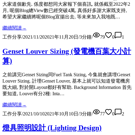
大家道個歉先. 係度都想同大家報下個喜訊, 就係截至2022年2
月, 呢個Blog總View數已經突破4萬, 真係好多謝大家既支持,
希望大家繼續將呢個Blog宣揚出去, 等未來加入我地既…
繼續閱讀
→
工作分享
/
2021/11/20
2021年11月20日
/
3
分鐘
/
79
0
1
Genset Louver Sizing (發電機百葉大小計
算)
之前講完Genset Sizing同Fuel Tank Sizing, 今集就會講埋Genset
Louver Sizing. 計埋Genset Louver, 基本上就可以知道發電機房
既大細, 對於開Layout都好有幫助. Background Information 首先
要知道, Louver有分2種: Inta…
繼續閱讀
→
工作分享
/
2021/10/10
2021年10月10日
/
3
分鐘
/
77
0
2
燈具照明設計 (Lighting Design)