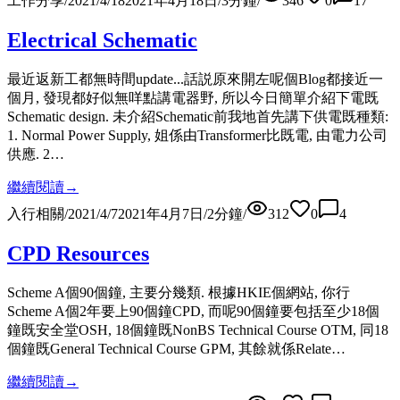
工作分享
/
2021/4/18
2021年4月18日
/
3
分鐘
/
346
0
17
Electrical Schematic
最近返新工都無時間update...話説原來開左呢個Blog都接近一
個月, 發現都好似無咩點講電器野, 所以今日簡單介紹下電既
Schematic design. 未介紹Schematic前我地首先講下供電既種類:
1. Normal Power Supply, 姐係由Transformer比既電, 由電力公司
供應. 2…
繼續閱讀
→
入行相關
/
2021/4/7
2021年4月7日
/
2
分鐘
/
312
0
4
CPD Resources
Scheme A個90個鐘, 主要分幾類. 根據HKIE個網站, 你行
Scheme A個2年要上90個鐘CPD, 而呢90個鐘要包括至少18個
鐘既安全堂OSH, 18個鐘既NonBS Technical Course OTM, 同18
個鐘既General Technical Course GPM, 其餘就係Relate…
繼續閱讀
→