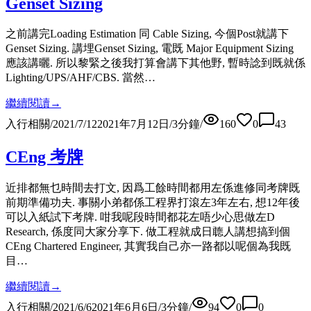
Genset Sizing
之前講完Loading Estimation 同 Cable Sizing, 今個Post就講下
Genset Sizing. 講埋Genset Sizing, 電既 Major Equipment Sizing
應該講曬. 所以黎緊之後我打算會講下其他野, 暫時諗到既就係
Lighting/UPS/AHF/CBS. 當然…
繼續閱讀
→
入行相關
/
2021/7/12
2021年7月12日
/
3
分鐘
/
160
0
43
CEng 考牌
近排都無乜時間去打文, 因爲工餘時間都用左係進修同考牌既
前期準備功夫. 事關小弟都係工程界打滾左3年左右, 想12年後
可以入紙試下考牌. 咁我呢段時間都花左唔少心思做左D
Research, 係度同大家分享下. 做工程就成日聼人講想搞到個
CEng Chartered Engineer, 其實我自己亦一路都以呢個為我既
目…
繼續閱讀
→
入行相關
/
2021/6/6
2021年6月6日
/
3
分鐘
/
94
0
0