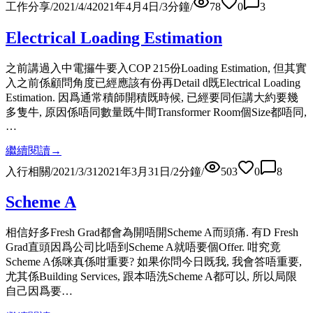
工作分享
/
2021/4/4
2021年4月4日
/
3
分鐘
/
78
0
3
Electrical Loading Estimation
之前講過入中電攞牛要入COP 215份Loading Estimation, 但其實
入之前係顧問角度已經應該有份再Detail d既Electrical Loading
Estimation. 因爲通常積師開積既時候, 已經要同佢講大約要幾
多隻牛, 原因係唔同數量既牛間Transformer Room個Size都唔同,
…
繼續閱讀
→
入行相關
/
2021/3/31
2021年3月31日
/
2
分鐘
/
503
0
8
Scheme A
相信好多Fresh Grad都會為開唔開Scheme A而頭痛. 有D Fresh
Grad直頭因爲公司比唔到Scheme A就唔要個Offer. 咁究竟
Scheme A係咪真係咁重要? 如果你問今日既我, 我會答唔重要,
尤其係Building Services, 跟本唔洗Scheme A都可以, 所以局限
自己因爲要…