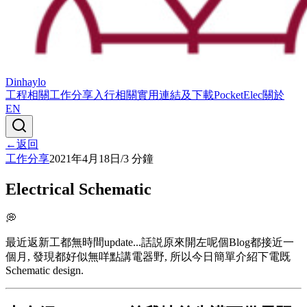
Dinhaylo
工程相關
工作分享
入行相關
實用連結及下載
PocketElec
關於
EN
←
返回
工作分享
2021年4月18日
/
3
分鐘
Electrical Schematic
💭
最近返新工都無時間update...話説原來開左呢個Blog都接近一
個月, 發現都好似無咩點講電器野, 所以今日簡單介紹下電既
Schematic design.