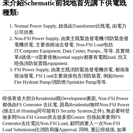
未介紹Schematic前我地首先講下供電既
種類:
Normal Power Supply, 姐係由Transformer比既電, 由電力
公司供應.
Non-FSI Power Supply, 由業主既緊急發電機/消防緊急發
電機供電, 主要係燒油去發電. Non-FSI Load包括
IT/Computer Equipment, Data Center, Pumps...等等. 其實簡
單d就係一d需要係無normal supply都要有電既load, 但又
唔係消防裝置既equipment.
FSI Power Supply, 由業主既消防緊急發電機供電, 都係靠
燒油發電, FSI Load主要就係包含消防裝置, 例如Street
Fire Hydrant Pump/消防燈/Sprinkler Pump等等.
咁係香港大部分Residential既Development裏面, Non-FSI Power
都係由FS Generator 去比電, 因爲Residential無咩Non-FSI Power
(除左Lift Homing同可能有D Security Systems之外), 無必要特登
做多間Non-FSI Genset房去放多部Genset. 但係如果要用FS
Generator去比電比Non-FSI Load, 顧問就要入一次Non-FSI
Load Submission比消防局攞Approval. 同時, 要記得就係, 如果