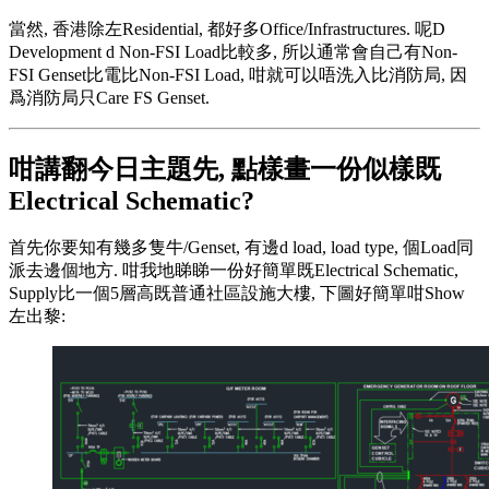
當然, 香港除左Residential, 都好多Office/Infrastructures. 呢D
Development d Non-FSI Load比較多, 所以通常會自己有Non-
FSI Genset比電比Non-FSI Load, 咁就可以唔洗入比消防局, 因
爲消防局只Care FS Genset.
咁講翻今日主題先, 點樣畫一份似樣既
Electrical Schematic?
首先你要知有幾多隻牛/Genset, 有邊d load, load type, 個Load同
派去邊個地方. 咁我地睇睇一份好簡單既Electrical Schematic,
Supply比一個5層高既普通社區設施大樓, 下圖好簡單咁Show
左出黎: