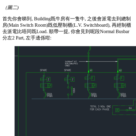
（圖二)
首先你會睇到, Building既牛房有一隻牛, 之後會派電去到總制
房(Main Switch Room)既低壓制櫃(L.V. Switchboard), 再經制櫃
去派電比唔同既Load. 順帶一提, 你會見到呢段Normal Busbar
分左2 Part, 左手邊係咁: