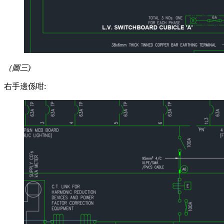
（圖三)
右手邊係咁: