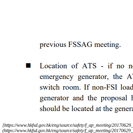
[https://www.hkfsd.gov.hk/eng/source/safety/f_ap_meeting/20170629
(https://www.hkfsd.gov.hk/eng/source/safety/f_ap_meeting/20170629