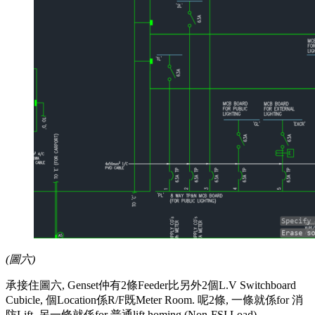
(圖六)
承接住圖六, Genset仲有2條Feeder比另外2個L.V Switchboard
Cubicle, 個Location係R/F既Meter Room. 呢2條, 一條就係for 消
防Lift, 另一條就係for 普通lift homing (Non-FSI Load).