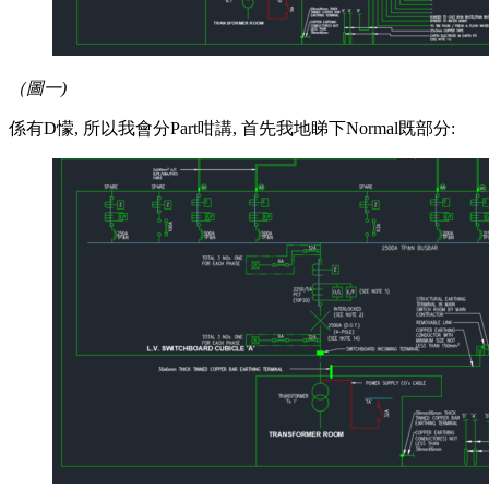
（圖一)
係有D懞, 所以我會分Part咁講, 首先我地睇下Normal既部分: