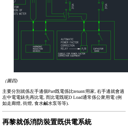
（圖四)
主要分別就係左手邊個Part既電係比tenant/用家, 右手邊就會過
左中電電錶先再比電, 而比電既呢D Load通常係公衆用電 (例
如走廊燈, 街燈, 食水鹹水泵等等).
再黎就係消防裝置既供電系統