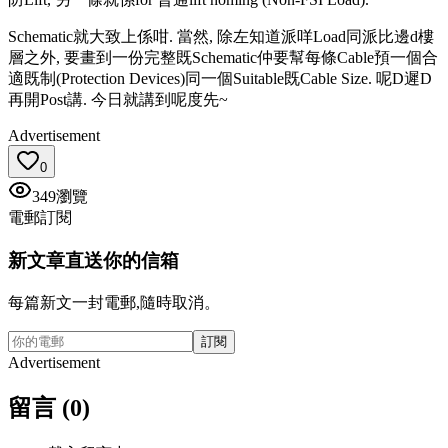
Schematic就大致上係咁. 當然, 除左知道派咩Load同派比邊d樓
層之外, 要畫到一份完整既Schematic仲要幫每條Cable預一個合
適既制(Protection Devices)同一個Suitable既Cable Size. 呢D遲D
再開Post講. 今日就講到呢度先~
Advertisement
0
349
瀏覽
電郵訂閱
新文章直送你的信箱
每篇新文一封電郵,隨時取消。
訂閱
Advertisement
留言 (0)