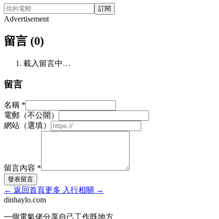
訂閱
Advertisement
留言 (0)
載入留言中…
留言
名稱
*
電郵（不公開）
網站（選填）
留言內容
*
發表留言
←
返回首頁
更多
入行相關
→
dinhaylo
.
com
一個電氣佬分享自己工作既地方