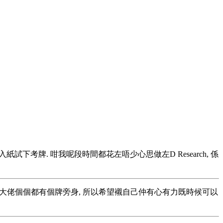
下考牌. 咁我呢段時間都花左唔少心思做左D Research, 係
ant, 發現D大佬個個都有個牌旁身, 所以希望襯自己仲有心有力既時候可以