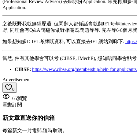
(Professional Review Advisor) 去睇你份Applica
Application.
之後既野我就無經歷過, 但問翻人都係話會就翻IET每年Interview既時間, IET會
野, 同埋會有Q&A問翻你做野相關既問題等等. 完左等6-8個月就有Re
如果想知多D IET考牌既資料, 可以直接去IET網站到睇下:
https:
當然, 仲有其他學會可以考 (CIBSE, IMechE), 想知唔同學
CIBSE
:
https://www.cibse.org/membership/help-for-applicant
Advertisement
0
165
瀏覽
電郵訂閱
新文章直送你的信箱
每篇新文一封電郵,隨時取消。