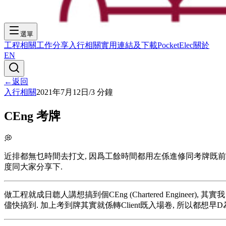
選單
工程相關
工作分享
入行相關
實用連結及下載
PocketElec
關於
EN
←
返回
入行相關
2021年7月12日
/
3
分鐘
CEng 考牌
💭
近排都無乜時間去打文, 因爲工餘時間都用左係進修同考牌既前期準備
度同大家分享下.
做工程就成日聼人講想搞到個CEng (Chartered Enginee
儘快搞到. 加上考到牌其實就係轉Client既入場卷, 所以都想早