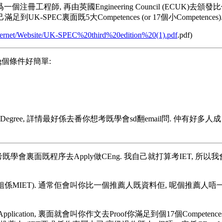
冊工程師, 再由英國Engineering Council (ECUK)
-SPEC裏面既5大Competences (or 17個小Competences
nternet/Website/UK-SPEC%20third%20edition%20(1).pdf
.pdf)
g個條件好簡單:
r Degree, 詳情最好係去番你想考既學會sd翻email問. 仲有好
考既學會裏面既程序去Apply做CEng. 我自己就打算考IET, 所以
er先(姐係MIET). 通常佢會叫你比一個推薦人既資料佢, 呢個推薦
Eng Application, 裏面就會叫你作文去Proof你滿足到個17個Com