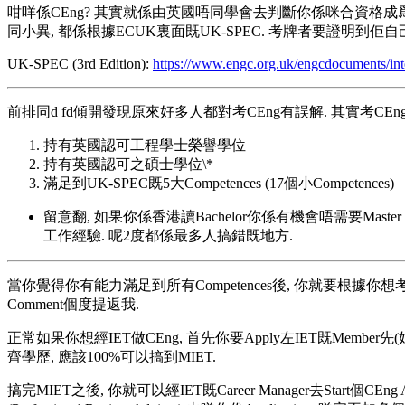
咁咩係CEng? 其實就係由英國唔同學會去判斷你係咪合資格成爲一個注
同小異, 都係根據ECUK裏面既UK-SPEC. 考牌者要證明到佢自己滿足到UK
UK-SPEC (3rd Edition):
https://www.engc.org.uk/engcdocuments/i
前排同d fd傾開發現原來好多人都對考CEng有誤解. 其實考CEn
持有英國認可工程學士榮譽學位
持有英國認可之碩士學位\*
滿足到UK-SPEC既5大Competences (17個小Competences)
留意翻, 如果你係香港讀Bachelor你係有機會唔需要Maste
工作經驗. 呢2度都係最多人搞錯既地方.
當你覺得你有能力滿足到所有Competences後, 你就要根據你想
Comment個度提返我.
正常如果你想經IET做CEng, 首先你要Apply左IET既Memb
齊學歷, 應該100%可以搞到MIET.
搞完MIET之後, 你就可以經IET既Career Manager去Start個C