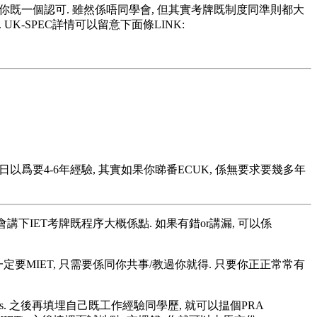
去頒發比你既一個認可. 雖然係唔同學會, 但其實考牌既制度同準則都大
). UK-SPEC詳情可以留意下面條LINK:
多人成日以爲要4-6年經驗, 其實如果你睇番ECUK, 係無要求要幾多年
我會講下IET考牌既程序大概係點. 如果有錯or講漏, 可以係
人唔一定要MIET, 只需要係同你共事/教過你就得. 只要你正正常常有
petences. 之後再填埋自己既工作經驗同學歷, 就可以揾個PRA