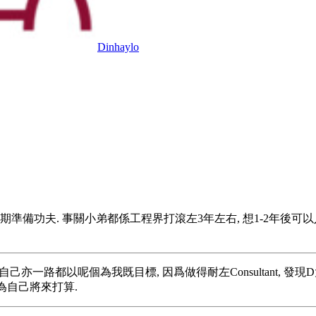
Dinhaylo
功夫. 事關小弟都係工程界打滾左3年左右, 想1-2年後可以入紙試
r), 其實我自己亦一路都以呢個為我既目標, 因爲做得耐左Consult
D為自己將來打算.