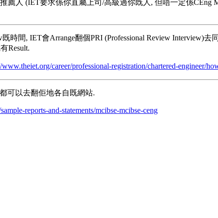
tion. 睇完再加多個推薦人 (IET要求係你直屬上司/高級過你既人, 但唔一定係
Arrange翻個PRI (Professional Review Interview)去同
sult.
//www.theiet.org/career/professional-registration/chartered-engineer/ho
會點考都可以去翻佢地各自既網站.
s/sample-reports-and-statements/mcibse-mcibse-ceng