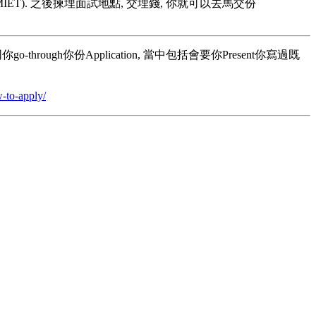
CEng MIET). 之後揀埋面試地點, 交埋錢, 你就可以去馬交份
你go-through你份Application, 當中包括會要你Present你寫過既
w-to-apply/