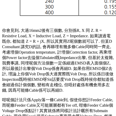
你會見到, 大過16mm2後有三個數, 分別係R, X 同 Z. R =
Resistive Load, X = Inductive Load, Z = Impedance. 如果讀過電
既你, 都知道 Z = R + jX, 所以其實用Z呢個數就可以了. 但某D
Consultant 講究D的話, 會再睇埋有幾多條Cable同時間一齊走,
考慮埋個Operation temperature, 計埋個Correction factor, 再乘埋
個Power factor去揾個Tabulated既Impedance出黎, 但基於太複雜,
我費事講, 同埋呢個方法個數一定係細過EMSD表入面個個Z,
所以最後計出黎個Volt Drop係會再細D. 如果你用EMSD個Z去
計, 理論上你個Volt Drop係大過實際既Volt Drop, 所以係日後做
Inspection既時候EMSD呀Sir話要度Volt Drop既時候你都知道係
會細過你計個個數, 變相有走棧位, 但唔好處係有機會用多左
錢, 因爲可能條Cable係可以再細D.
咁呢個計法只係Apply落一條Cable到, 假使你想計Feeder Cable,
而呢條Feeder Cable又可能層層都有Tee off, 咁條Feeder Cable個
Voltage Drop係點計? 其實就係將同樣計法計曬所有Submain