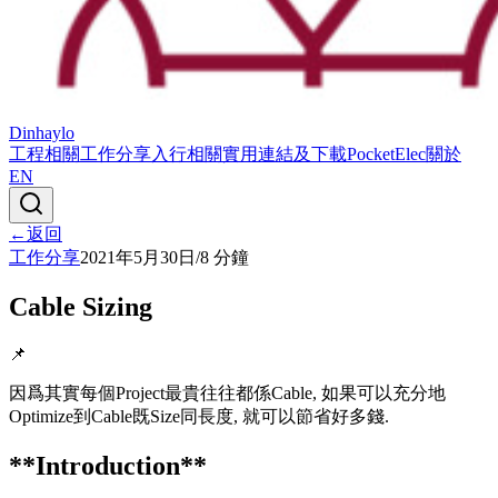
Dinhaylo
工程相關
工作分享
入行相關
實用連結及下載
PocketElec
關於
EN
←
返回
工作分享
2021年5月30日
/
8
分鐘
Cable Sizing
📌
因爲其實每個Project最貴往往都係Cable, 如果可以充分地
Optimize到Cable既Size同長度, 就可以節省好多錢.
**Introduction**