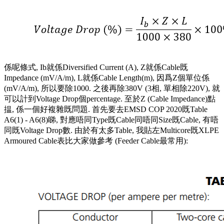
係呢條式, Ib就係Diversified Current (A), Z就係Cable既
Impedance (mV/A/m), L就係Cable Length(m), 因爲Z個單位係
(mV/A/m), 所以要除1000. 之後再除380V (3相, 單相除220V), 就
可以計到Voltage Drop個percentage. 至於Z (Cable Impedance)點
揾, 係一個好複雜既問題. 首先要去EMSD COP 2020既Table
A6(1) - A6(8)睇, 對應唔同Type既Cable同唔同Size既Cable, 有唔
同既Voltage Drop數. 由於有太多Table, 我貼左Multicore既XLPE
Armoured Cable表比大家做參考 (Feeder Cable最常用):