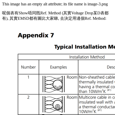
This image has an empty alt attribute; its file name is image-3.png
呢個表有Show唔同既Ref. Method (其實Voltage Drop某D表都
有), 其實EMSD都有圖比大家睇, 去決定用邊個Ref. Method: