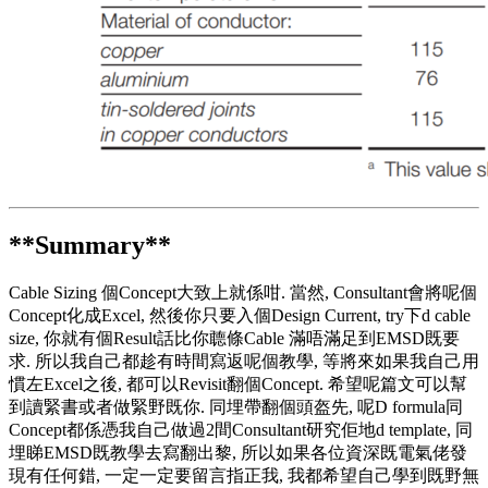
**Summary**
Cable Sizing 個Concept大致上就係咁. 當然, Consultant會將呢個
Concept化成Excel, 然後你只要入個Design Current, try下d cable
size, 你就有個Result話比你聼條Cable 滿唔滿足到EMSD既要
求. 所以我自己都趁有時間寫返呢個教學, 等將來如果我自己用
慣左Excel之後, 都可以Revisit翻個Concept. 希望呢篇文可以幫
到讀緊書或者做緊野既你. 同埋帶翻個頭盔先, 呢D formula同
Concept都係憑我自己做過2間Consultant研究佢地d template, 同
埋睇EMSD既教學去寫翻出黎, 所以如果各位資深既電氣佬發
現有任何錯, 一定一定要留言指正我, 我都希望自己學到既野無