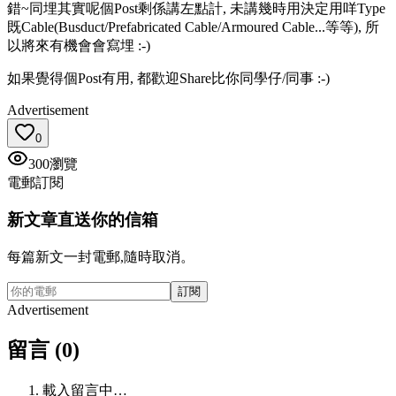
錯~同埋其實呢個Post剩係講左點計, 未講幾時用決定用咩Type
既Cable(Busduct/Prefabricated Cable/Armoured Cable...等等), 所
以將來有機會會寫埋 :-)
如果覺得個Post有用, 都歡迎Share比你同學仔/同事 :-)
Advertisement
0
300
瀏覽
電郵訂閱
新文章直送你的信箱
每篇新文一封電郵,隨時取消。
訂閱
Advertisement
留言 (0)
載入留言中…