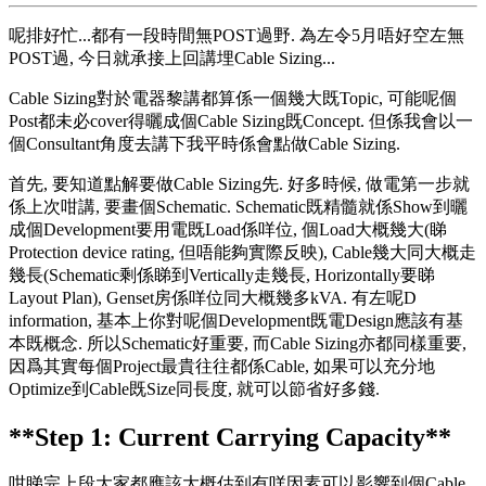
呢排好忙...都有一段時間無POST過野. 為左令5月唔好空左無
POST過, 今日就承接上回講埋Cable Sizing...
Cable Sizing對於電器黎講都算係一個幾大既Topic, 可能呢個
Post都未必cover得曬成個Cable Sizing既Concept. 但係我會以一
個Consultant角度去講下我平時係會點做Cable Sizing.
首先, 要知道點解要做Cable Sizing先. 好多時候, 做電第一步就
係上次咁講, 要畫個Schematic. Schematic既精髓就係Show到曬
成個Development要用電既Load係咩位, 個Load大概幾大(睇
Protection device rating, 但唔能夠實際反映), Cable幾大同大概走
幾長(Schematic剩係睇到Vertically走幾長, Horizontally要睇
Layout Plan), Genset房係咩位同大概幾多kVA. 有左呢D
information, 基本上你對呢個Development既電Design應該有基
本既概念. 所以Schematic好重要, 而Cable Sizing亦都同樣重要,
因爲其實每個Project最貴往往都係Cable, 如果可以充分地
Optimize到Cable既Size同長度, 就可以節省好多錢.
**Step 1: Current Carrying Capacity**
咁睇完上段大家都應該大概估到有咩因素可以影響到個Cable