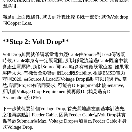
因爲咁.
滿足到上面既條件, 就去到計數比較多既一部份: 就係Volt drop
同Copper Loss.
**Step 2: Volt Drop**
Volt Drop其實就係講緊當電力經Cable由Source到Load傳送既
時候, Cable本身有一定既電阻, 所以係電流流過Cable既途中就
會產生電壓降, 所以Source同Load就會有輕微既電位差. 如果電
壓降太大, 有機會會影響到個Load既Stability. 根據EMSD電力
守則2020, 由Source去Load既Voltage Drop係唔可以超過4%. 當
然, 唔同Project有唔同要求, 可能有D Equipment比較Sensitive,
所以個Voltage Drop Requirement就再嚴D. (我見過有D
Assumption係0.8%)
下一步就係要計個Voltage Drop, 首先我地講左個基本計法先,
之後再講點計 Feeder Cable, 因爲Feeder Cable個Volt Drop其實
係等於Submain個Max. Voltage Drop再加自己Feeder Cable本身
既Voltage Drop.