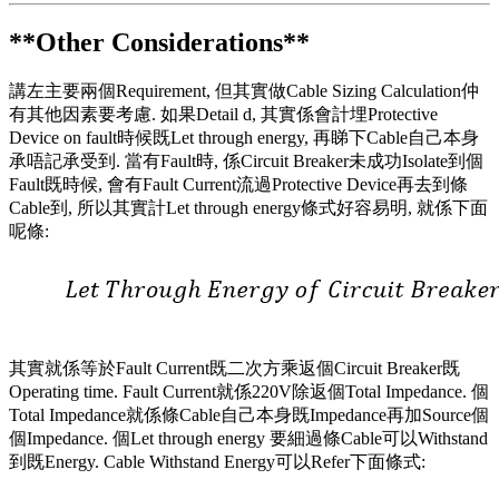
**Other Considerations**
講左主要兩個Requirement, 但其實做Cable Sizing Calculation仲
有其他因素要考慮. 如果Detail d, 其實係會計埋Protective
Device on fault時候既Let through energy, 再睇下Cable自己本身
承唔記承受到. 當有Fault時, 係Circuit Breaker未成功Isolate到個
Fault既時候, 會有Fault Current流過Protective Device再去到條
Cable到, 所以其實計Let through energy條式好容易明, 就係下面
呢條:
其實就係等於Fault Current既二次方乘返個Circuit Breaker既
Operating time. Fault Current就係220V除返個Total Impedance. 個
Total Impedance就係條Cable自己本身既Impedance再加Source個
個Impedance. 個Let through energy 要細過條Cable可以Withstand
到既Energy. Cable Withstand Energy可以Refer下面條式: