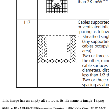
This image has an empty alt attribute; its file name is image-18.png
所以收銀成日都係用Protective Device去預Cable Size, 其實就係