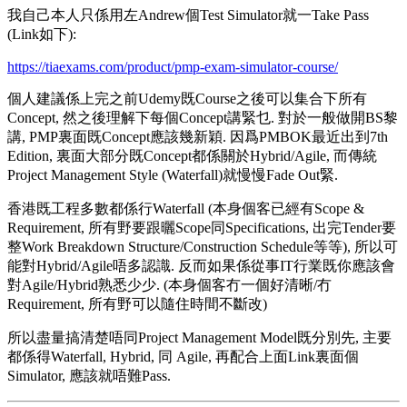
我自己本人只係用左Andrew個Test Simulator就一Take Pass
(Link如下):
https://tiaexams.com/product/pmp-exam-simulator-course/
個人建議係上完之前Udemy既Course之後可以集合下所有
Concept, 然之後理解下每個Concept講緊乜. 對於一般做開BS黎
講, PMP裏面既Concept應該幾新穎. 因爲PMBOK最近出到7th
Edition, 裏面大部分既Concept都係關於Hybrid/Agile, 而傳統
Project Management Style (Waterfall)就慢慢Fade Out緊.
香港既工程多數都係行Waterfall (本身個客已經有Scope &
Requirement, 所有野要跟曬Scope同Specifications, 出完Tender要
整Work Breakdown Structure/Construction Schedule等等), 所以可
能對Hybrid/Agile唔多認識. 反而如果係從事IT行業既你應該會
對Agile/Hybrid熟悉少少. (本身個客冇一個好清晰/冇
Requirement, 所有野可以隨住時間不斷改)
所以盡量搞清楚唔同Project Management Model既分別先, 主要
都係得Waterfall, Hybrid, 同 Agile, 再配合上面Link裏面個
Simulator, 應該就唔難Pass.