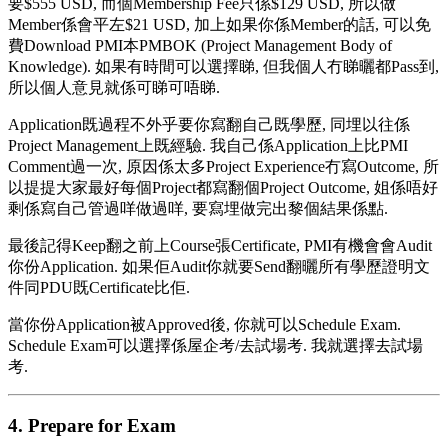
要$555 USD, 而個Membership Fee只係$129 USD, 所以做
Member係會平左$21 USD, 加上如果你係Member的話, 可以免
費Download PMI本PMBOK (Project Management Body of
Knowledge). 如果有時間可以選擇睇, 但我個人冇睇曬都Pass到,
所以個人意見就係可睇可唔睇.
Application既過程不外乎要你寫翻自己既學歷, 同埋以往係
Project Management上既經驗. 我自己係Application上比PMI
Comment過一次, 原因係太多Project Experience冇寫Outcome, 所
以提提大家最好每個Project都寫翻個Project Outcome, 姐係唔好
剩係寫自己管過咩做過咩, 要寫埋做完出黎個結果係點.
最後記得Keep翻之前上Course張Certificate, PMI有機會會Audit
你份Application. 如果佢Audit你就要Send翻曬所有學歷證明文
件同PDU既Certificate比佢.
當你份Application被Approved後, 你就可以Schedule Exam.
Schedule Exam可以選擇係屋企考/去試場考. 我就選擇去試場
考.
4. Prepare for Exam