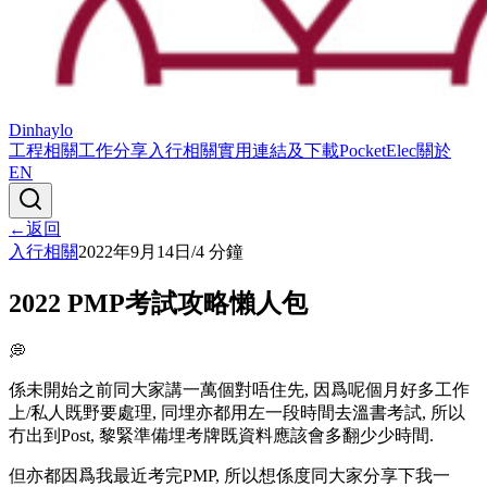
Dinhaylo
工程相關
工作分享
入行相關
實用連結及下載
PocketElec
關於
EN
←
返回
入行相關
2022年9月14日
/
4
分鐘
2022 PMP考試攻略懶人包
💭
係未開始之前同大家講一萬個對唔住先, 因爲呢個月好多工作
上/私人既野要處理, 同埋亦都用左一段時間去溫書考試, 所以
冇出到Post, 黎緊準備埋考牌既資料應該會多翻少少時間.
但亦都因爲我最近考完PMP, 所以想係度同大家分享下我一