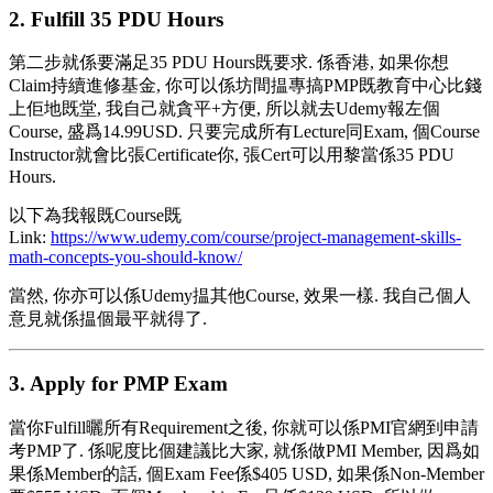
2. Fulfill 35 PDU Hours
第二步就係要滿足35 PDU Hours既要求. 係香港, 如果你想
Claim持續進修基金, 你可以係坊間揾專搞PMP既教育中心比錢
上佢地既堂, 我自己就貪平+方便, 所以就去Udemy報左個
Course, 盛爲14.99USD. 只要完成所有Lecture同Exam, 個Course
Instructor就會比張Certificate你, 張Cert可以用黎當係35 PDU
Hours.
以下為我報既Course既
Link:
https://www.udemy.com/course/project-management-skills-
math-concepts-you-should-know/
當然, 你亦可以係Udemy揾其他Course, 效果一樣. 我自己個人
意見就係揾個最平就得了.
3. Apply for PMP Exam
當你Fulfill曬所有Requirement之後, 你就可以係PMI官網到申請
考PMP了. 係呢度比個建議比大家, 就係做PMI Member, 因爲如
果係Member的話, 個Exam Fee係$405 USD, 如果係Non-Member