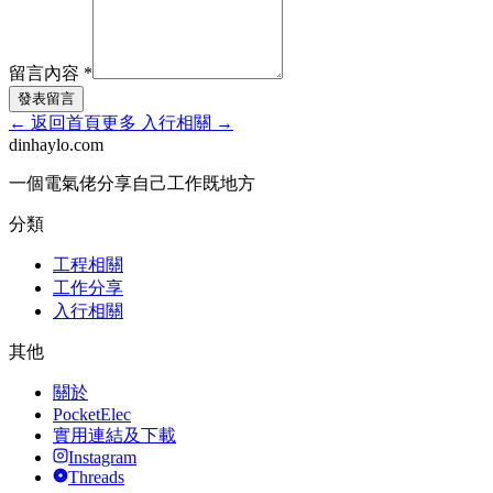
留言內容
*
發表留言
←
返回首頁
更多
入行相關
→
dinhaylo
.
com
一個電氣佬分享自己工作既地方
分類
工程相關
工作分享
入行相關
其他
關於
PocketElec
實用連結及下載
Instagram
Threads