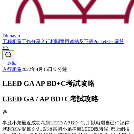
Dinhaylo
工程相關
工作分享
入行相關
實用連結及下載
PocketElec
關於
EN
←
返回
入行相關
2022年4月15日
/
5
分鐘
LEED GA AP BD+C考試攻略
LEED GA / AP BD+C考試攻略
💭
事源小弟最近成功考到LEED AP BD+C, 所以就襯自己仲記得
就想寫左呢篇文先. 記得當初小弟準備LEED既時候, 都上網揾