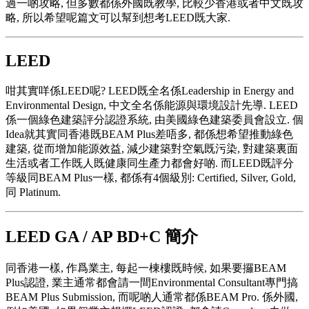
過一啲攻略, 但多數都係外國既教學, 比較少香港或者中文既攻
略, 所以希望呢篇文可以幫到想考LEED既大家.
LEED
咁其實咩係LEED呢? LEED既全名係Leadership in Energy and
Environmental Design, 中文全名係能源與環境設計先導. LEED
係一個綠色建築評分認證系統, 由美國綠色建築委員會設立. 個
Idea就其實同香港既BEAM Plus差唔多, 都係想希望推動綠色
建築, 從而增加能源效益, 減少建築對空氣既污染, 對建築裏面
生活或者工作既人既健康同生產力都會好啲. 而LEED既評分
等級同BEAM Plus一樣, 都係有4個級別: Certified, Silver, Gold,
同 Platinum.
LEED GA / AP BD+C 簡介
同香港一樣, 作爲業主, 每起一棟樓既時候, 如果要攞BEAM
Plus認證, 業主通常都會請一間Environmental Consultant專門搞
BEAM Plus Submission, 而呢啲人通常都係BEAM Pro. 係外國,