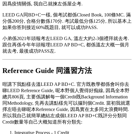
因爲疫情關係, 我自己就揀左係屋企考.
LEED GA同BD+C一樣, 個考試都係Closed Book, 100條MC. 滿
分係200分, 合格分數係170分. 考試最低分係125分, 所以基本上
如果你答到接近60%既題目, 就可以成功PASS.
小弟係2021年頭報考左LEED GA, 溫左大約2-3個禮拜就去考.
跟住再係今年年頭報埋LEED AP BD+C, 都係溫左大概一個月
就去考, 最後成功PASS左.
Reference Guide 同溫習方法
咁講下我點樣去溫LEED AP BD+C. 官方既教學都係會叫你去
睇LEED Reference Guide, 呢本野個人覺得好痴線, 因爲全本野
總共806頁, 主要係講解每一個Credit既Background Information
同Methodology, 先再去講點樣先可以攞到個Credit. 當初我就選
擇左唔去睇呢本Reference Guide, 因爲實在太多同太浪費時間.
所以我自己就簡單總結左成個LEED AP BD+C既評分分類同
Credit數量等自己大概知道所有分類先:
Integrative Process - 1 Credit