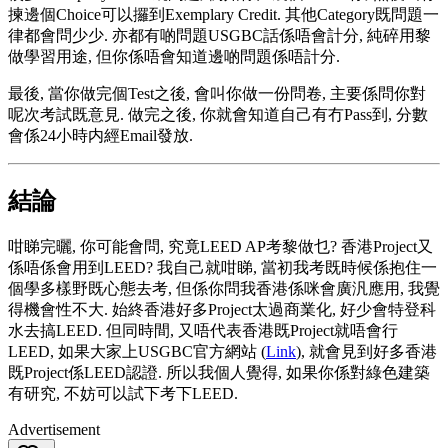
揀邊個Choice可以攞到Exemplary Credit. 其他Category既問題一
律都會問少少. 亦都有啲問題USGBC話係唔會計分, 純碎用黎
做學習用途, 但你係唔會知道邊啲問題係唔計分.
最後, 當你做完個Test之後, 會叫你做一份問卷, 主要係問你對
呢次考試既意見. 做完之後, 你就會知道自己有冇Pass到, 分數
會係24小時内經Email發放.
結論
咁睇完曬, 你可能會問, 究竟LEED AP考黎做乜? 香港Project又
係唔係會用到LEED? 我自己就咁睇, 當初我考既時候係抱住一
個學多樣野既心態去考, 但係你問我香港係咪會廣汎應用, 我覺
得機會性不大. 始終香港好多Project太過商業化, 好少會特登科
水去搞LEED. 但同時間, 又唔代表香港既Project就唔會行
LEED, 如果大家上USGBC官方網站 (
Link
), 就會見到好多香港
既Project係LEED認證. 所以我個人覺得, 如果你係對綠色建築
有研究, 不妨可以試下考下LEED.
Advertisement