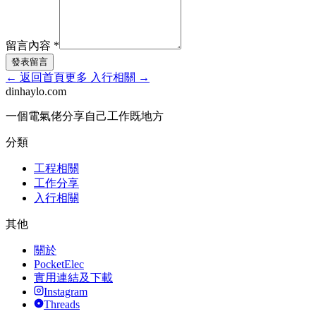
留言內容
*
發表留言
←
返回首頁
更多
入行相關
→
dinhaylo
.
com
一個電氣佬分享自己工作既地方
分類
工程相關
工作分享
入行相關
其他
關於
PocketElec
實用連結及下載
Instagram
Threads