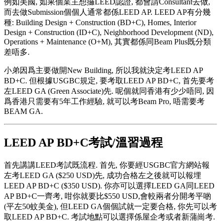
例如美國, 如果個業主想攞LEED認證, 都會請Consultant去做,
而去做Submission個個人通常都係LEED AP. LEED AP有分幾
種: Building Design + Construction (BD+C), Homes, Interior
Design + Construction (ID+C), Neighborhood Development (ND),
Operations + Maintenance (O+M), 其實都係同Beam Plus既分類
差唔多.
小弟因爲主要做開New Building, 所以我就決定考LEED AP
BD+C. 但根據USGBC規定, 要考取LEED AP BD+C, 首先要考
左LEED GA (Green Associate)先. 呢個就同香港有少少唔同, 因
爲香港只需要有5年工作經驗, 就可以考Beam Pro, 唔需要考
BEAM GA.
LEED AP BD+C考試/溫習過程
首先講講LEED考試既流程. 首先, 你要經USGBC官方網站報
左考LEED GA ($250 USD)先, 成功合格左之後就可以報埋
LEED AP BD+C ($350 USD). 你亦可以選擇LEED GA同LEED
AP BD+C一齊考, 咁你就要比$550 USD,會較兩者分開考平啲
(平左50蚊美金), 但LEED GA個個試就一定要合格, 你先可以考
取LEED AP BD+C. 考試地點可以選擇係屋企考或者新蒲崗考.