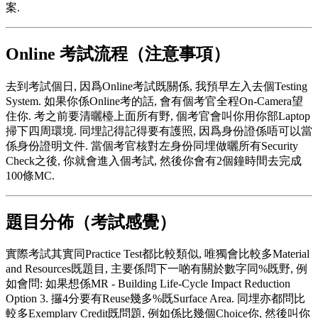
案.
Online 考試流程（注意事項）
去到考試個日, 因爲Online考試既關係, 我預早左入去個Testing
System. 如果你係Online考的話, 會有個考官全程On-Camera望
住你. 考之前要清曬檯上面所有野, 個考官會叫你用你部Laptop
掃下四周環境. 同埋記得記得要有護照, 因爲身份證係唔可以當
係身份證明文件. 當個考官核對左身份同埋做曬所有Security
Check之後, 你就會進入個考試, 然後你會有2個鐘時間去完成
100條MC.
題目分佈（考試感覺）
實際考試其實同Practice Test都比較類似, 唯獨會比較多Material
and Resources既題目, 主要係問下一啲有關於數字同%既野, 例
如會問: 如果想係MR - Building Life-Cycle Impact Reduction
Option 3. 攞4分要有Reuse幾多%既Surface Area. 同埋亦都問比
較多Exemplary Credit既問題, 例如係比幾個Choice你, 然後叫你