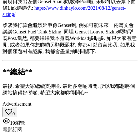
前幾日我出左個Genset Sizing既教學Post啦, 未睇可以去禁下面
條Link睇睇先:
https://www.dinhaylo.com/2021/08/12/genset-
sizing/
黎緊我打算會繼續延申係Genset到, 例如可能未來一兩篇文會
講講Genset Fuel Tank Sizing, 同埋 Genset Louvre Sizing呢類型
既Post.當然, 都要睇睇我本身既Workload多唔多. 如果大家有意
見, 或者如果你想睇啲另類既題材, 亦都可以留言比我. 如果我
對個類題材有認識, 我都會盡量抽時間講下.
**總結**
最後, 希望大家繼續支持啦. 最近多翻啲時間, 所以我都想將個
網站搞得好睇啲, 希望大家都睇得開心~
Advertisement
0
19
瀏覽
電郵訂閱