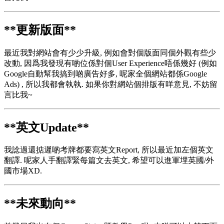
**更新版面**
最近我對網站會有少少升級, 例如會對個版面同個外觀有些少
改動, 因爲我發現有啲位係對個User Experience唔係幾好 (例如
Google自動幫我搞到啲廣告好多, 呢家全個網站都係Google
Ads) , 所以我都會執執. 如果你對網站個排版有咩意見, 不妨留
言比我~
**英文Update**
我諗過還掂遲啲考牌都要寫英文Report, 所以最近加左個英文
翻譯. 呢家人手翻譯緊每篇文去英文, 希望可以進軍埋英國/外
國市場XD.
**未來動向**