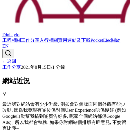
Dinhaylo
工程相關
工作分享
入行相關
實用連結及下載
PocketElec
關於
EN
←
返回
工作分享
2021年8月15日
/
1
分鐘
網站近況
💡
最近我對網站會有少少升級, 例如會對個版面同個外觀有些少
改動, 因爲我發現有啲位係對個User Experience唔係幾好 (例如
Google自動幫我搞到啲廣告好多, 呢家全個網站都係Google
Ads) , 所以我都會執執. 如果你對網站個排版有咩意見, 不妨留
言比我~