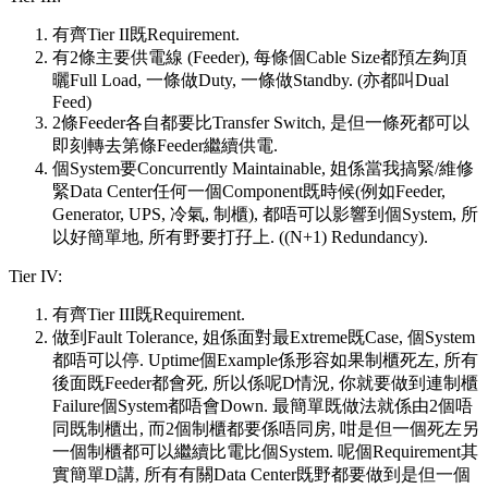
有齊Tier II既Requirement.
有2條主要供電線 (Feeder), 每條個Cable Size都預左夠頂
曬Full Load, 一條做Duty, 一條做Standby. (亦都叫Dual
Feed)
2條Feeder各自都要比Transfer Switch, 是但一條死都可以
即刻轉去第條Feeder繼續供電.
個System要Concurrently Maintainable, 姐係當我搞緊/維修
緊Data Center任何一個Component既時候(例如Feeder,
Generator, UPS, 冷氣, 制櫃), 都唔可以影響到個System, 所
以好簡單地, 所有野要打孖上. ((N+1) Redundancy).
Tier IV:
有齊Tier III既Requirement.
做到Fault Tolerance, 姐係面對最Extreme既Case, 個System
都唔可以停. Uptime個Example係形容如果制櫃死左, 所有
後面既Feeder都會死, 所以係呢D情況, 你就要做到連制櫃
Failure個System都唔會Down. 最簡單既做法就係由2個唔
同既制櫃出, 而2個制櫃都要係唔同房, 咁是但一個死左另
一個制櫃都可以繼續比電比個System. 呢個Requirement其
實簡單D講, 所有有關Data Center既野都要做到是但一個