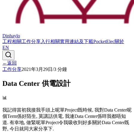
Dinhaylo
工程相關
工作分享
入行相關
實用連結及下載
PocketElec
關於
EN
←
返回
工作分享
2021年3月29日
/
3
分鐘
Data Center 供電設計
📊
我記得當初我接我手頭上呢單Project既時候, 我對Data Center呢
個Term係好陌生, 莫講話供電, 我連Data Center係咩我都唔知
道. 有幸地, 做緊呢單Project令我吸收到好多關於Data Center既
野, 今日就同大家分享下.