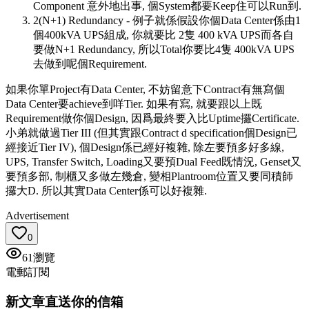
Component 意外地出事, 個System都要Keep住可以Run到.
2(N+1) Redundancy - 例子就係假設你個Data Center係由1
個400kVA UPS組成, 你就要比 2隻 400 kVA UPS而各自
要做N+1 Redundancy, 所以Total你要比4隻 400kVA UPS
去做到呢個Requirement.
如果你單Project有Data Center, 不妨留意下Contract有無寫個
Data Center要achieve到咩Tier. 如果有寫, 就要跟以上既
Requirement做你個Design, 因爲最終要入比Uptime攞Certificate.
小弟就做過Tier III (但其實跟Contract d specification個Design已
經接近Tier IV), 個Design係已經好複雜, 除左要預多好多線,
UPS, Transfer Switch, Loading又要預Dual Feed既情況, Genset又
要預多部, 制櫃又多做左幾倉, 變相Plantroom位置又要同積師
攞大D. 所以其實Data Center係可以好複雜.
Advertisement
0
61
瀏覽
電郵訂閱
新文章直送你的信箱