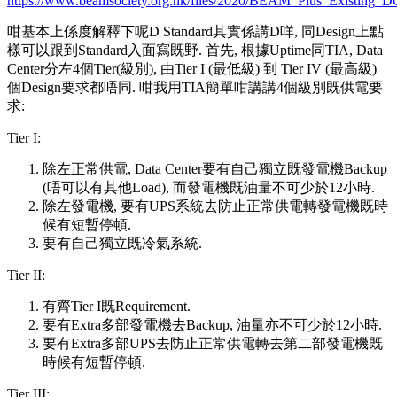
https://www.beamsociety.org.hk/files/2020/BEAM_Plus_Existing_D
咁基本上係度解釋下呢D Standard其實係講D咩, 同Design上點
樣可以跟到Standard入面寫既野. 首先, 根據Uptime同TIA, Data
Center分左4個Tier(級別), 由Tier I (最低級) 到 Tier IV (最高級)
個Design要求都唔同. 咁我用TIA簡單咁講講4個級別既供電要
求:
Tier I:
除左正常供電, Data Center要有自己獨立既發電機Backup
(唔可以有其他Load), 而發電機既油量不可少於12小時.
除左發電機, 要有UPS系統去防止正常供電轉發電機既時
候有短暫停頓.
要有自己獨立既冷氣系統.
Tier II:
有齊Tier I既Requirement.
要有Extra多部發電機去Backup, 油量亦不可少於12小時.
要有Extra多部UPS去防止正常供電轉去第二部發電機既
時候有短暫停頓.
Tier III: