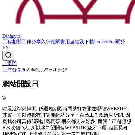
Dinhaylo
工程相關
工作分享
入行相關
實用連結及下載
PocketElec
關於
EN
←
返回
工作分享
2021年3月20日
/
1
分鐘
網站開設日
🌐
咁最近準備轉工, 係通知期既時間就打算開左呢個WEBSITE.
其實一直以黎都有打算開網站分享下自己工作既所見所聞, 因
爲我公司真係傾到計既同事/朋友都走左好多, 而我自己都係想
R水吹個D人, 所以咪希望開個WEBSITE 些牙下囉, 但因爲種
種關係 (OT, 上進修堂等等), 就一路都無時間開.