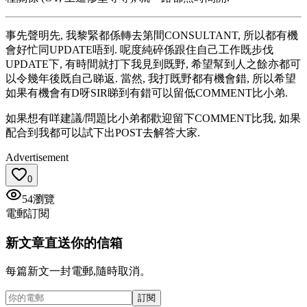
事先聲明先, 我黎緊都係轉去第間CONSULTANT, 所以都有機
會好忙同UPDATE唔到. 呢度純碎係跟住自己工作既步伐
UPDATE下, 有時間就打下我見到既野, 希望幫到人之餘亦都可
以令幾年後既自己睇返. 當然, 我打既野都有機會錯, 所以希望
如果有機會有D呀SIR睇到有錯可以留低COMMENT比小弟.
如果想有咩建議/問題比小弟都歡迎留下COMMENT比我, 如果
配合到我都可以試下出POST去解答大家.
Advertisement
0
54
瀏覽
電郵訂閱
新文章直送你的信箱
每篇新文一封電郵,隨時取消。
訂閱