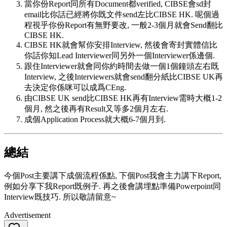
當你份Report同所有Document都verified, CIBSE會sd封
email比你話已經將你既文件send左比CIBSE HK. 呢個過
程視乎你份Report有無野要改, 一般2-3個月就會Send翻比
CIBSE HK.
CIBSE HK就會幫你安排Interview, 然後會寄封實體信比
你話你知Lead Interviewer同另外一個Interviewer係邊個.
跟住Interviewer就會同你約時間去做一個1個鐘頭左右既
Interview, 之後Interviewers就會send翻分紙比CIBSE UK再
去決定你係咪可以成爲CEng.
由CIBSE UK send比CIBSE HK再有Interview需時大概1-2
個月, 然之後再有Result又等多2個月左右.
成個Application Process就大概6-7個月到.
總結
今個Post主要講下成個流程係點, 下個Post我會主力講下Report,
例如分享下我Report既例子. 再之後會講埋點準備Powerpoint同
Interview既技巧. 所以敬請留意~
Advertisement