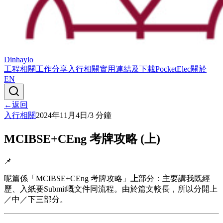
Dinhaylo
工程相關
工作分享
入行相關
實用連結及下載
PocketElec
關於
EN
←
返回
入行相關
2024年11月4日
/
3
分鐘
MCIBSE+CEng 考牌攻略 (上)
📌
呢篇係「MCIBSE+CEng 考牌攻略」
上
部分：主要講我既經
歷、入紙要Submit嘅文件同流程。由於篇文較長，所以分開上
／中／下三部分。