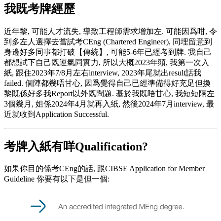
我既考牌經歷
近年黎, 可能人才流失, 導致工程師需求增加左. 可能因爲咁, 令
到多左人選擇去嘗試考CEng (Chartered Engineer), 同埋留意到
身邊好多同事都打破【傳統】, 可能5-6年已經考到牌. 我自己
都想試下自己既運氣同實力, 所以大概2023年頭, 我第一次入
紙, 跟住2023年7/8月左右interview, 2023年尾就出result話我
failed. 個陣都幾唔甘心, 因爲覺得自己已經準備得好充足但換
黎既係好多我Report以外既問題. 基於我既唔甘心, 我短短隔左
3個幾月, 姐係2024年4月就再入紙, 然後2024年7月interview, 最
近就收到Application Successful.
考牌入紙有咩Qualification?
如果你目的係考CEng的話, 跟CIBSE Application for Member
Guideline 你要有以下是但一個: