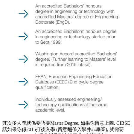
其次多人問就係要唔要Master Degree, 如果你留意上圖, CIBSE
話如果你係2015打後入學 (留意翻係入學并非畢業), 就需要