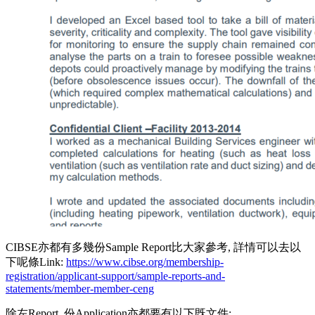
CIBSE亦都有多幾份Sample Report比大家參考, 詳情可以去以
下呢條Link:
https://www.cibse.org/membership-
registration/applicant-support/sample-reports-and-
statements/member-member-ceng
除左Report, 份Application亦都要有以下既文件: