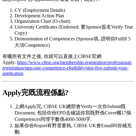
CV (Employment Details)
Development Action Plan
Organization Chart (O-chart)
University Certificates (Endorsed, 要Sponsor簽名Verify True
Copy)
Demonstration of Competences (Sponsor填, 證明你Fulfill 5
大項Competence)
有曬所有文件之後, 你就可以直接上CIBSE官網
Apply:
https://www.cibse.org/membership-registration/professional-
registration/step-one-competence-eligibility/step-five-submit-your-
application
Apply完既流程係點?
上網Apply完, CIBSE UK總部會Verify一次你Submit既
Document, 包括你份EPD去確認你寫既野係Cover曬17個
Competences同埋字數係4000-5000字.
如果你份Report有野需要執, CIBSE UK會Email叫你補充
翻.