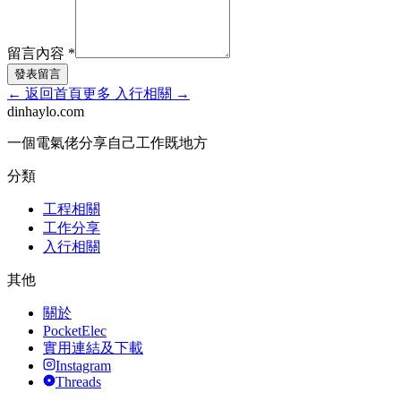
留言內容
*
發表留言
←
返回首頁
更多
入行相關
→
dinhaylo
.
com
一個電氣佬分享自己工作既地方
分類
工程相關
工作分享
入行相關
其他
關於
PocketElec
實用連結及下載
Instagram
Threads