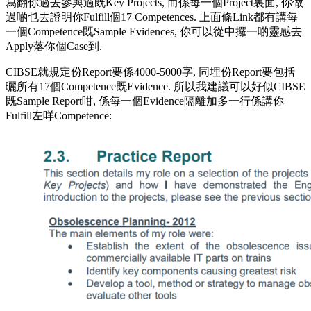
寫翻你過去參與過既Key Projects, 而係每一個Project裏面, 你做
過啲乜去證明你Fulfill個17 Competences. 上面條Link都有講每
一個Competence既Sample Evidences, 你可以從中攞一啲靈感去
Apply落你個Case到.
CIBSE就規定份Report要係4000-5000字, 同埋份Report要包括
曬所有17個Competence既Evidence. 所以我建議可以好似CIBSE
既Sample Report咁, 係每一個Evidence隔離加多一行係講你
Fulfill左咩Competence: