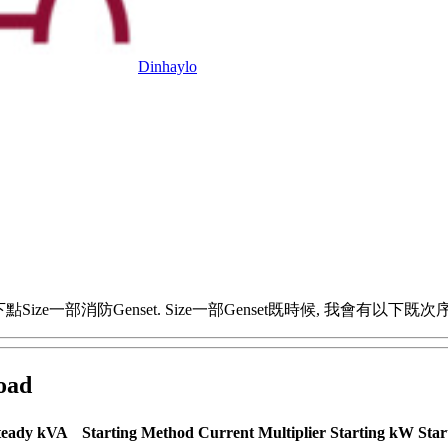
Dinhaylo
ze一部消防Genset. Size一部Genset既時候, 我會有以下既次序
ad
teady kVA
Starting Method
Current Multiplier
Starting kW
Star