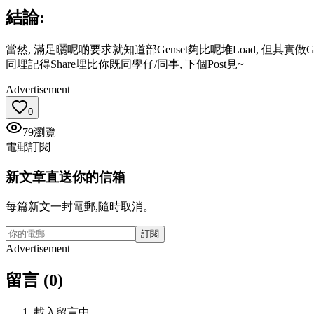
結論:
當然, 滿足曬呢啲要求就知道部Genset夠比呢堆Load, 但其實做Gense
同埋記得Share埋比你既同學仔/同事, 下個Post見~
Advertisement
0
79
瀏覽
電郵訂閱
新文章直送你的信箱
每篇新文一封電郵,隨時取消。
訂閱
Advertisement
留言 (0)
載入留言中…