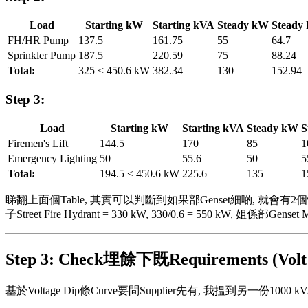
Load
Starting kW
Starting kVA
Steady kW
Steady
FH/HR Pump
137.5
161.75
55
64.7
Sprinkler Pump
187.5
220.59
75
88.24
Total:
325 < 450.6 kW
382.34
130
152.94
Step 3:
Load
Starting kW
Starting kVA
Steady kW
S
Firemen's Lift
144.5
170
85
1
Emergency Lighting
50
55.6
50
5
Total:
194.5 < 450.6 kW
225.6
135
1
睇翻上面個Table, 其實可以判斷到如果部Genset細啲, 就會有2個情況出
子Street Fire Hydrant = 330 kW, 330/0.6 = 550 kW, 姐係部Genset
Step 3: Check埋餘下既Requirements (Volt 
基於Voltage Dip條Curve要問Supplier先有, 我揾到另一份1000 kVA Ge