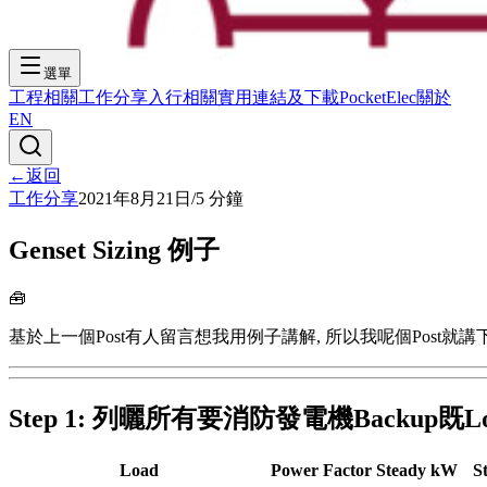
選單
工程相關
工作分享
入行相關
實用連結及下載
PocketElec
關於
EN
←
返回
工作分享
2021年8月21日
/
5
分鐘
Genset Sizing 例子
🧰
基於上一個Post有人留言想我用例子講解, 所以我呢個Post就講下點Si
Step 1: 列曬所有要消防發電機Backup既Lo
Load
Power Factor
Steady kW
S