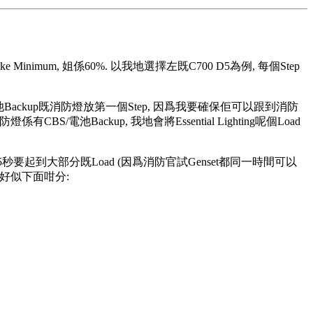
 Minimum, 姐係60%. 以我地選擇左既C700 D5為例, 每個Step
係電池Backup既消防燈放第一個Step, 因爲我要確保佢可以跟到消防
BS/電池Backup, 我地會將Essential Lighting呢個Load
個15秒要起到大部分既Load (因爲消防官試Genset都同一時間可以
會好似下面咁分: