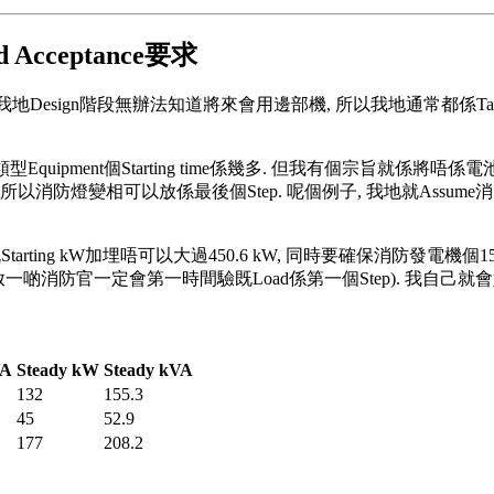
d Acceptance要求
tage. 我地Design階段無辦法知道將來會用邊部機, 所以我地通常都係Take
Equipment個Starting time係幾多. 但我有個宗旨就係將唔
, 所以消防燈變相可以放係最後個Step. 呢個例子, 我地就Assume消防燈係有C
Starting kW加埋唔可以大過450.6 kW, 同時要確保消防發電機
咁放一啲消防官一定會第一時間驗既Load係第一個Step). 我自己就
VA
Steady kW
Steady kVA
132
155.3
45
52.9
177
208.2