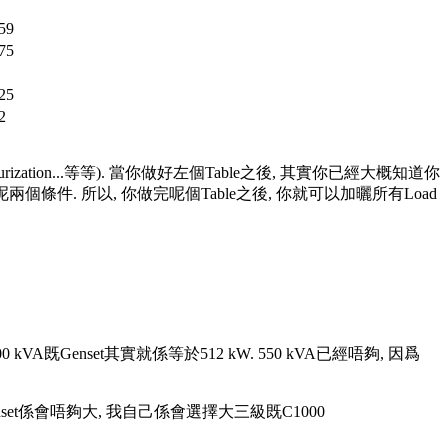
59
75
25
2
essurization...等等). 當你做好左個Table之後, 其實你已經大概知道你
al Steady kW 呢兩個條件. 所以, 你做完呢個Table之後, 你就可以加曬所有Load
600 kVA既Genset其實就係等於512 kW. 550 kVA已經唔夠, 因爲
其實呢部Genset係會唔夠大, 我自己係會選擇大三級既C1000