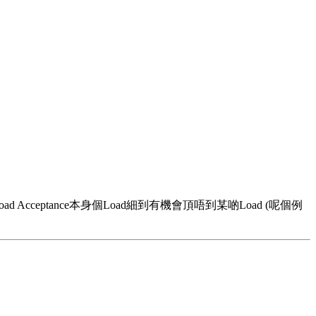
oad Acceptance本身個Load細到有機會頂唔到某啲Load (呢個例