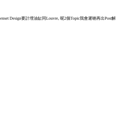
t Design要計埋油缸同Louvre, 呢2個Topic我會遲啲再出Post解