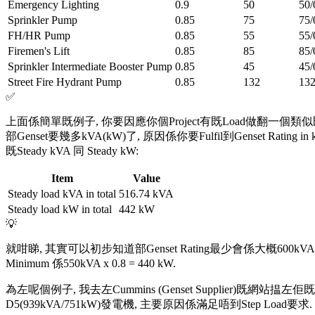
Emergency Lighting
0.9
50
50/
Sprinkler Pump
0.85
75
75/
FH/HR Pump
0.85
55
55/
Firemen's Lift
0.85
85
85/
Sprinkler Intermediate Booster Pump
0.85
45
45/
Street Fire Hydrant Pump
0.85
132
132
✅
上面係簡單既例子, 你要因應你個Project有既Load做翻一個類似既Table (其
部Genset要幾多kVA(kW)了, 原因係你要Fulfil到Genset Rating in 
既Steady kVA 同 Steady kW:
Item
Value
Steady load kVA in total
516.74 kVA
Steady load kW in total
442 kW
💡
就咁睇, 其實可以初步知道部Genset Rating最少會係大概600kVA - 70
Minimum 係550kVA x 0.8 = 440 kW.
為左呢個例子, 我去左Cummins (Genset Supplier)既網站揾左佢既
D5(939kVA/751kW)發電機, 主要原因係滿足唔到Step Loa