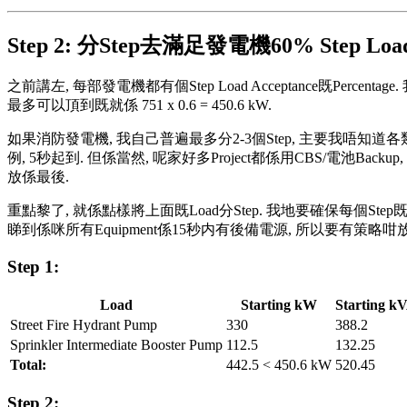
Step 2: 分Step去滿足發電機60% Step Loa
之前講左, 每部發電機都有個Step Load Acceptance既Percen
最多可以頂到既就係 751 x 0.6 = 450.6 kW.
如果消防發電機, 我自己普遍最多分2-3個Step, 主要我唔知道各類型
例, 5秒起到. 但係當然, 呢家好多Project都係用CBS/電池Backup
放係最後.
重點黎了, 就係點樣將上面既Load分Step. 我地要確保每個Step既
睇到係咪所有Equipment係15秒内有後備電源, 所以要有策略
Step 1:
Load
Starting kW
Starting k
Street Fire Hydrant Pump
330
388.2
Sprinkler Intermediate Booster Pump
112.5
132.25
Total:
442.5 < 450.6 kW
520.45
Step 2: