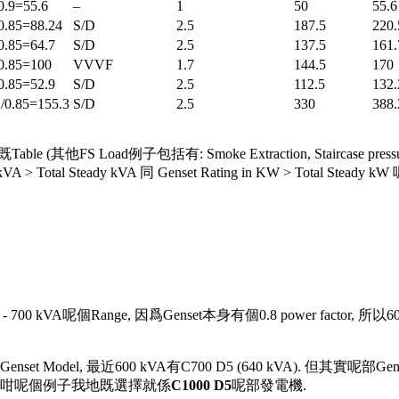
0.9=55.6
–
1
50
55.6
0.85=88.24
S/D
2.5
187.5
220.
0.85=64.7
S/D
2.5
137.5
161.
0.85=100
VVVF
1.7
144.5
170
0.85=52.9
S/D
2.5
112.5
132.
/0.85=155.3
S/D
2.5
330
388.
他FS Load例子包括有: Smoke Extraction, Staircase pr
kVA > Total Steady kVA 同 Genset Rating in KW > Tot
0 kVA呢個Range, 因爲Genset本身有個0.8 power factor, 所以
Genset Model, 最近600 kVA有C700 D5 (640 kVA). 但
d要求. 咁呢個例子我地既選擇就係
C1000 D5
呢部發電機.