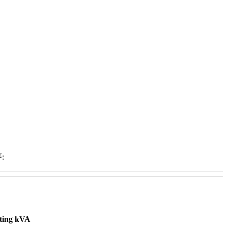
:
ting kVA