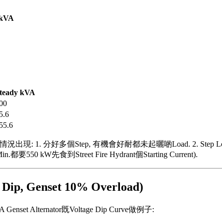
 kVA
teady kVA
00
5.6
55.6
現: 1. 分好多個Step, 有機會好耐都未起曬啲Load. 2. Step L
 Min.都要550 kW先食到Street Fire Hydrant個Starting Current).
Dip, Genset 10% Overload)
nset Alternator既Voltage Dip Curve做例子: