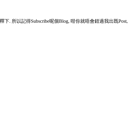
釋下. 所以記得Subscribe呢個Blog, 咁你就唔會錯過我出既Post,